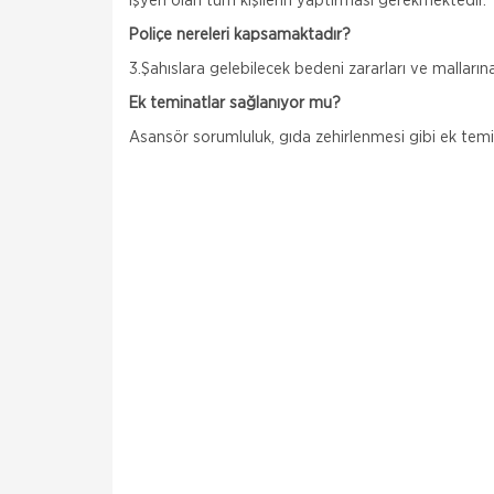
İşyeri olan tüm kişilerin yaptırması gerekmektedir.
Poliçe nereleri kapsamaktadır?
3.Şahıslara gelebilecek bedeni zararları ve malların
Ek teminatlar sağlanıyor mu?
Asansör sorumluluk, gıda zehirlenmesi gibi ek temin