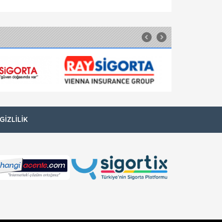
Orient Sigorta
Ferdi Kaza Sigortası
Kaza Nedir? Ani ve beklenmedik, kendi
kontrolümüzde dışında olan meydana
gelebilecek her türlü olaya kaza denir. Ferdi
Kaza Sigortası Nedir? Kaza tanımında da ta
Unico Sigorta
Ferdi Kaza Sigortası
Unico Sigorta, hayattan keyif almayı bilen
sizlere hiçbir şey olmasın diye Ferdi Kaza
Sigortası hizmeti sunuyor. Unico'da ferdi kaza
sigortanızı tasarlayabilir, ihtiyac
GIZLILIK
Güneş Sigorta
Ferdi Kaza Sigortası
Güneş Ferdi Kaza Sigortası ile size ve
sevdiklerinize güvenli bir gelecek! Aracınızla
giderken, yolda yürürken, bir merdivende ya
da asansörde başınıza gelebilecek k
Güneş Sigorta
Hayvancılık Sigortası
Hayvansal Üretim Sigortaları ile siz de
emeğinizi güvence altına alın, yarınlara