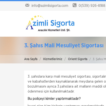
info@azimlisigorta.com
0(539) 926-8188
3. Şahıs Mali Mesuliyet Sigortası
Ana Sayfa
Hizmetlerimiz
Orient Sigorta
3. Şahıs M
3. şahıslara karşı mali mesuliyet sigortası, sigorta
ve kabahatlerden kaynaklanarak meydana gelen ola
bozulmasını ayrıca 3.şahıslara ait malların maddi 
ödenmesi için kullanılmaktadır.
Bu poliçeyi kimler yaptırmaktadır?