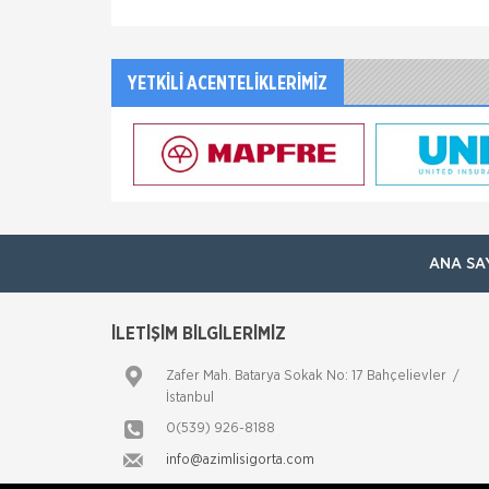
YETKİLİ ACENTELİKLERİMİZ
ANA SA
İLETİŞİM BİLGİLERİMİZ
Zafer Mah. Batarya Sokak No: 17 Bahçelievler /
İstanbul
0(539) 926-8188
info@azimlisigorta.com