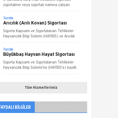
sigortalının veya sigortalı namına çalışan
kişilerden kaynaklanan kusur ve
kabahatlerden kaynaklanarak meydana gelen
Tarsim
olay sonucunda 3.ş
Arıcılık (Arılı Kovan) Sigortası
Sigorta Kapsamı ve Sigortalanan Tehlikeler
Hayvancılık Bilgi Sistemi (HAYBİS) ve Arıcılık
Kayıt Sistemi'ne (AKS) kayıtlı olan, plakalı,
modern ve aktif (içinde arı olan) kova
Tarsim
Büyükbaş Hayvan Hayat Sigortası
Sigorta Kapsamı ve Sigortalanan Tehlikeler
Hayvancılık Bilgi Sistemi'ne (HAYBİS'e) kayıtlı
olan süt ve erkek besi sığırları ile mandalar,
yapılacak risk değerlendirmesi son
Tarsim
Bitkisel Ürün Sigortası
Tüm Hizmetlerimiz
Sigorta Kapsamı ve Sigortalanan Tehlikeler
Tüm bitkisel ürünler için; Dolu, fırtına, hortum,
yangın, deprem, heyelan, sel ve su baskınının
FAYDALI BİLGİLER
ürünlerde
Sompo Japan Sigorta
Eşya Sigortası