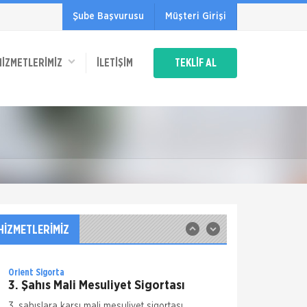
Şube Başvurusu
Müşteri Girişi
Mapfre Sigorta
Trafik Sigortası
Yasal bir zorunluluk olan Trafik Sigortası;
HİZMETLERİMİZ
İLETIŞIM
TEKLİF AL
poliçe kapsamında yer alan aracınızı
kullanırken bir kazaya karışarak üçüncü
şahısların bedeni veya maddi zarara uğ
Mapfre Sigorta
Zorunlu Deprem Sigortası
Zorunlu Deprem Sigortası; depremin ve
deprem sonucu meydana gelen yangın,
infilak, tsunami ve yer kaymasının, sigortalı
binalarda doğrudan neden olacağı maddi
Mapfre Sigorta
zararlara karşı, poliçed
İş Yeri Sigortası
Ticari Paket Sigortası Büyük işletmelerin
HİZMETLERİMİZ
üzerindeki riskler de büyük olur biliyoruz. Peki
ciddi sonuçlar doğurabilecek bu denli önemli
risklerinizi kime ema
Orient Sigorta
3. Şahıs Mali Mesuliyet Sigortası
3. şahıslara karşı mali mesuliyet sigortası,