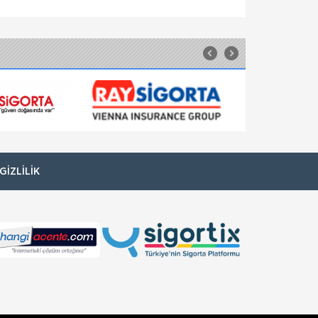
Orient Sigorta
Ferdi Kaza Sigortası
Kaza Nedir? Ani ve beklenmedik, kendi
kontrolümüzde dışında olan meydana
gelebilecek her türlü olaya kaza denir. Ferdi
Kaza Sigortası Nedir? Kaza tanımında da ta
Unico Sigorta
Ferdi Kaza Sigortası
Unico Sigorta, hayattan keyif almayı bilen
sizlere hiçbir şey olmasın diye Ferdi Kaza
Sigortası hizmeti sunuyor. Unico'da ferdi kaza
sigortanızı tasarlayabilir, ihtiyac
GIZLILIK
Güneş Sigorta
Ferdi Kaza Sigortası
Güneş Ferdi Kaza Sigortası ile size ve
sevdiklerinize güvenli bir gelecek! Aracınızla
giderken, yolda yürürken, bir merdivende ya
da asansörde başınıza gelebilecek k
Güneş Sigorta
Hayvancılık Sigortası
Hayvansal Üretim Sigortaları ile siz de
emeğinizi güvence altına alın, yarınlara