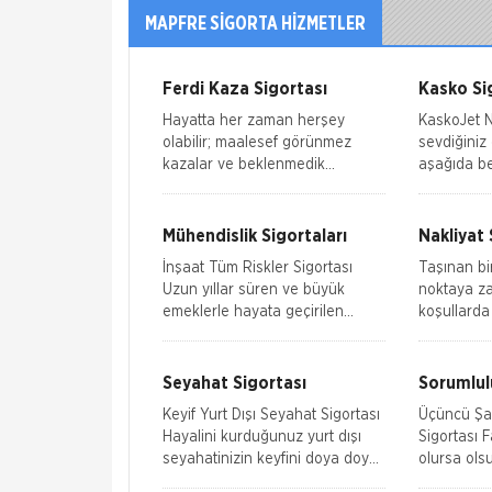
MAPFRE SIGORTA HİZMETLER
Ferdi Kaza Sigortası
Kasko Si
Hayatta her zaman herşey
KaskoJet Nedir? Ca
olabilir; maalesef görünmez
sevdiğiniz 
kazalar ve beklenmedik
aşağıda bel
durumlar hayatın gerçekleri…
genişletilm
Peki hayatın bu zorlu anlarında,
ile sigorta
en azından işin maddi boyutu
hasar onar
Mühendislik Sigortaları
Nakliyat 
İnşaat Tüm Riskler Sigortası
Taşınan bi
Uzun yıllar süren ve büyük
noktaya z
emeklerle hayata geçirilen
koşullarda
geleceğin yapıları ve yaşam
sorumluluk 
alanları, inşaat sürecinde birçok
sorumluluğ
ris
meydana g
Seyahat Sigortası
Sorumlulu
Keyif Yurt Dışı Seyahat Sigortası
Üçüncü Şah
Hayalini kurduğunuz yurt dışı
Sigortası Faaliyet alanınız ne
seyahatinizin keyfini doya doya
olursa olsu
çıkarmak, dünyayı dolaşırken
gerçekleşti