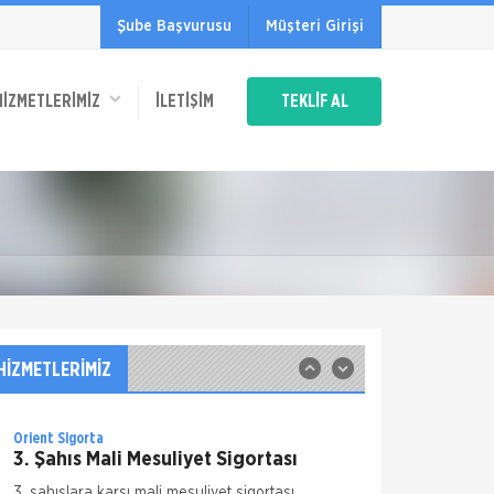
Şube Başvurusu
Müşteri Girişi
Mapfre Sigorta
Trafik Sigortası
Yasal bir zorunluluk olan Trafik Sigortası;
HİZMETLERİMİZ
İLETIŞIM
TEKLİF AL
poliçe kapsamında yer alan aracınızı
kullanırken bir kazaya karışarak üçüncü
şahısların bedeni veya maddi zarara uğ
Mapfre Sigorta
Zorunlu Deprem Sigortası
Zorunlu Deprem Sigortası; depremin ve
deprem sonucu meydana gelen yangın,
infilak, tsunami ve yer kaymasının, sigortalı
binalarda doğrudan neden olacağı maddi
Mapfre Sigorta
zararlara karşı, poliçed
İş Yeri Sigortası
Ticari Paket Sigortası Büyük işletmelerin
HİZMETLERİMİZ
üzerindeki riskler de büyük olur biliyoruz. Peki
ciddi sonuçlar doğurabilecek bu denli önemli
risklerinizi kime ema
Orient Sigorta
3. Şahıs Mali Mesuliyet Sigortası
3. şahıslara karşı mali mesuliyet sigortası,