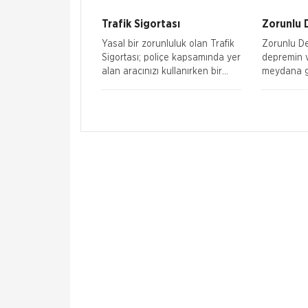
kaygılardan uzak olmak istemez
dolaylı yo
misiniz? Cevabı
zarar ver
Trafik Sigortası
Zorunlu 
Yasal bir zorunluluk olan Trafik
Zorunlu De
Sigortası; poliçe kapsamında yer
depremin 
alan aracınızı kullanırken bir
meydana ge
kazaya karışarak üçüncü
tsunami ve
şahısların bedeni veya maddi
sigortalı 
zarara uğ
neden olac
karşı, poli