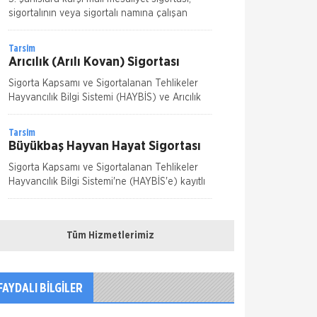
sigortalının veya sigortalı namına çalışan
kişilerden kaynaklanan kusur ve
kabahatlerden kaynaklanarak meydana gelen
Tarsim
olay sonucunda 3.ş
Arıcılık (Arılı Kovan) Sigortası
Sigorta Kapsamı ve Sigortalanan Tehlikeler
Hayvancılık Bilgi Sistemi (HAYBİS) ve Arıcılık
Kayıt Sistemi'ne (AKS) kayıtlı olan, plakalı,
modern ve aktif (içinde arı olan) kova
Tarsim
Büyükbaş Hayvan Hayat Sigortası
Sigorta Kapsamı ve Sigortalanan Tehlikeler
Hayvancılık Bilgi Sistemi'ne (HAYBİS'e) kayıtlı
olan süt ve erkek besi sığırları ile mandalar,
yapılacak risk değerlendirmesi son
Tarsim
Bitkisel Ürün Sigortası
Tüm Hizmetlerimiz
Sigorta Kapsamı ve Sigortalanan Tehlikeler
Tüm bitkisel ürünler için; Dolu, fırtına, hortum,
yangın, deprem, heyelan, sel ve su baskınının
FAYDALI BİLGİLER
ürünlerde
Sompo Japan Sigorta
Eşya Sigortası