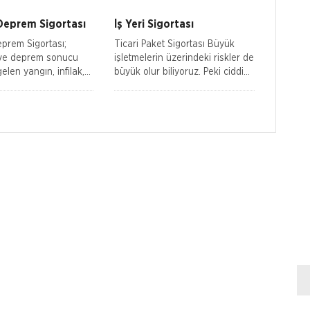
ldan çevrenizdekilere
denizlerin ve özgürlüğün tadını
ç�
Deprem Sigortası
İş Yeri Sigortası
prem Sigortası;
Ticari Paket Sigortası Büyük
ve deprem sonucu
işletmelerin üzerindeki riskler de
len yangın, infilak,
büyük olur biliyoruz. Peki ciddi
 yer kaymasının,
sonuçlar doğurabilecek bu denli
binalarda doğrudan
önemli risklerinizi kime ema
ağı maddi zararlara
çed