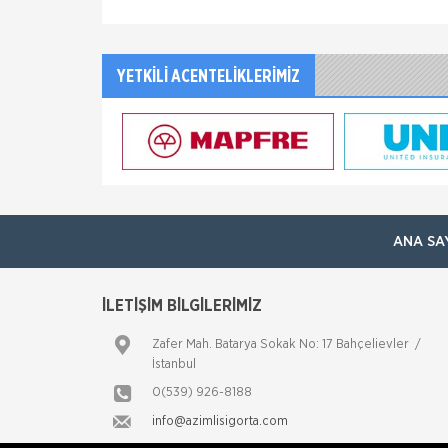
YETKİLİ ACENTELİKLERİMİZ
ANA SA
İLETİŞİM BİLGİLERİMİZ
Zafer Mah. Batarya Sokak No: 17 Bahçelievler /
İstanbul
0(539) 926-8188
info@azimlisigorta.com