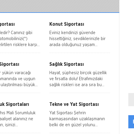
gortası
Konut Sigortası
nınız gibi
Eviniz kendinizi güvende
otomobilinizi(*)
hissettiğiniz, sevdiklerinizle bir
irtilen risklere karşı
arada olduğunuz yaşam
iş kasko teminatları
alanınız; aynı zamanda
 güvencesi altına alan,
geleceğiniz için çok önemli bir
ımlarını
yatırım… Peki bu ö
Sigortası
Sağlık Sigortası
r yükün varacağı
Hayat, şüphesiz birçok güzellik
amanında ve uygun
ve fırsatla dolu! Etrafımızdaki
 ulaştırılması büyük
sağlık riskleri ise ara sıra bu
gerektirir. Bu
güzelliklerin tadını kaçırabiliyor.
u yerine getirirken,
Dahası, sizi maddi olarak da
elebilecek olumsuz
k Sigortaları
Tekne ve Yat Sigortası
ıs Mali Sorumluluk
Yat Sigortası Şehrin
karmaşasından uzaklaşmanın
n, işinizi
belki de en güzel yolunu
rirken direkt veya
keşfettiniz... Peki güneşin, açık